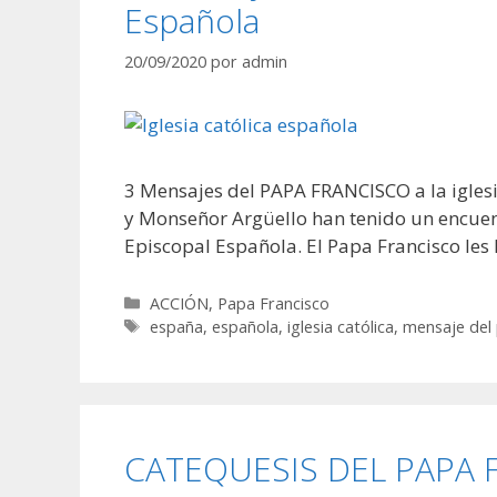
Española
20/09/2020
por
admin
3 Mensajes del PAPA FRANCISCO a la iglesi
y Monseñor Argüello han tenido un encuent
Episcopal Española. El Papa Francisco les 
Categorías
ACCIÓN
,
Papa Francisco
Etiquetas
españa
,
española
,
iglesia católica
,
mensaje del 
CATEQUESIS DEL PAPA 