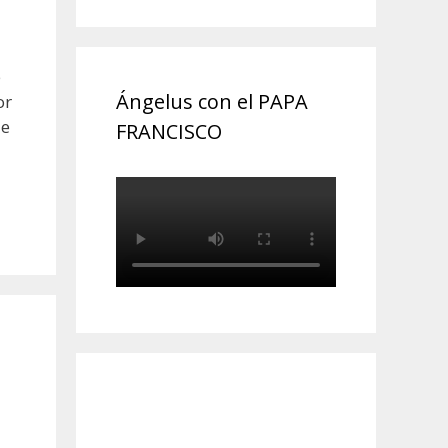
e
Ángelus con el PAPA
or
ue
FRANCISCO