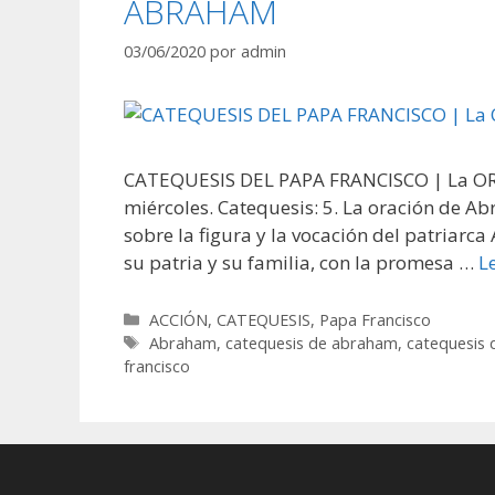
ABRAHAM
03/06/2020
por
admin
CATEQUESIS DEL PAPA FRANCISCO | La OR
miércoles. Catequesis: 5. La oración de 
sobre la figura y la vocación del patriarc
su patria y su familia, con la promesa …
L
Categorías
ACCIÓN
,
CATEQUESIS
,
Papa Francisco
Etiquetas
Abraham
,
catequesis de abraham
,
catequesis 
francisco