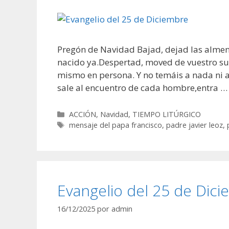
Pregón de Navidad Bajad, dejad las almena
nacido ya.Despertad, moved de vuestro su
mismo en persona. Y no temáis a nada ni a 
sale al encuentro de cada hombre,entra 
Categorías
ACCIÓN
,
Navidad
,
TIEMPO LITÚRGICO
Etiquetas
mensaje del papa francisco
,
padre javier leoz
,
Evangelio del 25 de Dici
16/12/2025
por
admin