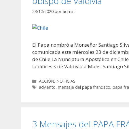
obispo de Valdivia
23/12/2020
por
admin
El Papa nombró a Monseñor Santiago Silva
comunicada este miércoles 23 de diciembre.
de Chile La Nunciatura Apostólica en Chi
la diócesis de Valdivia a Mons. Santiago S
Categorías
ACCIÓN
,
NOTICIAS
Etiquetas
adviento
,
mensaje del papa francisco
,
papa fra
3 Mensajes del PAPA FRAN