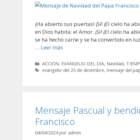
¡Ha abierto sus puertas! ¡Sí! ¡El cielo ha a
en Dios habita: el Amor. ¡Si! ¡El cielo ha 
se ha hecho carne y se ha convertido en l
…
Leer más
Categorías
ACCIÓN
,
EVANGELIO DEL DÍA
,
Navidad
,
TIEMP
Etiquetas
evangelio del 25 de diciembre
,
mensaje del pap
Mensaje Pascual y bendic
Francisco
04/04/2024
por
admin