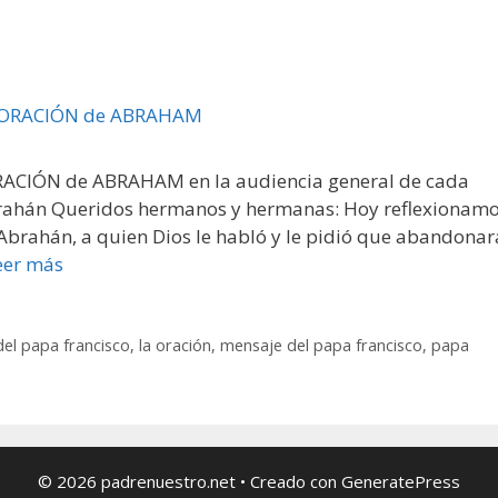
ACIÓN de ABRAHAM en la audiencia general de cada
Abrahán Queridos hermanos y hermanas: Hoy reflexionam
a Abrahán, a quien Dios le habló y le pidió que abandonar
eer más
del papa francisco
,
la oración
,
mensaje del papa francisco
,
papa
© 2026 padrenuestro.net
• Creado con
GeneratePress