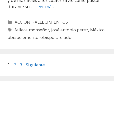
y de más fieles a los cuales sirvió como pastor
durante su …
Leer más
Categorías
ACCIÓN
,
FALLECIMIENTOS
Etiquetas
fallece monseñor
,
josé antonio pérez
,
México
,
obispo emérito
,
obispo prelado
Página
Página
Página
1
2
3
Siguiente
→