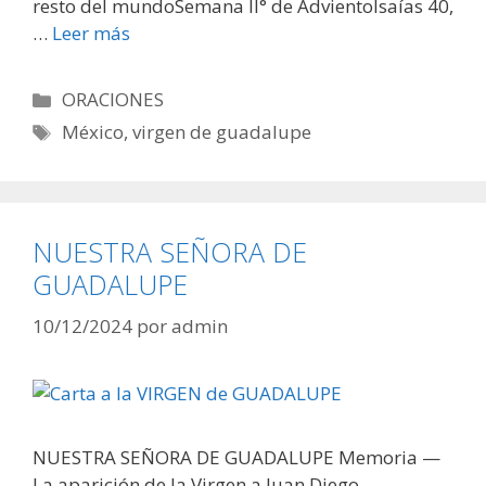
resto del mundoSemana II° de AdvientoIsaías 40,
…
Leer más
Categorías
ORACIONES
Etiquetas
México
,
virgen de guadalupe
NUESTRA SEÑORA DE
GUADALUPE
10/12/2024
por
admin
NUESTRA SEÑORA DE GUADALUPE Memoria —
La aparición de la Virgen a Juan Diego. —