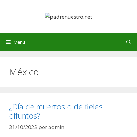
Saltar
al
contenido
Menú
México
¿Día de muertos o de fieles
difuntos?
31/10/2025
por
admin