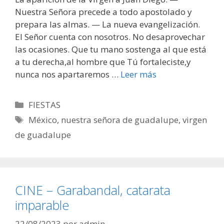
Nuestra Señora precede a todo apostolado y
prepara las almas. — La nueva evangelización.
El Señor cuenta con nosotros. No desaprovechar
las ocasiones. Que tu mano sostenga al que está
a tu derecha,al hombre que Tú fortaleciste,y
nunca nos apartaremos …
Leer más
Categorías
FIESTAS
Etiquetas
México
,
nuestra señora de guadalupe
,
virgen
de guadalupe
CINE – Garabandal, catarata
imparable
22/08/2023
por
admin