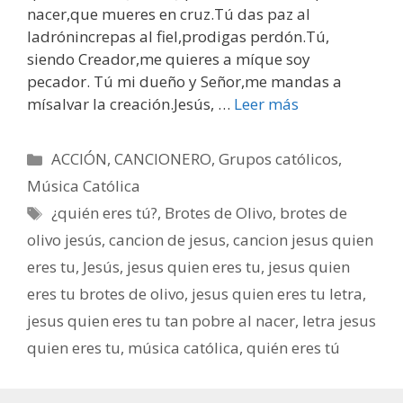
nacer,que mueres en cruz.Tú das paz al
ladrónincrepas al fiel,prodigas perdón.Tú,
siendo Creador,me quieres a míque soy
pecador. Tú mi dueño y Señor,me mandas a
mísalvar la creación.Jesús, …
Leer más
Categorías
ACCIÓN
,
CANCIONERO
,
Grupos católicos
,
Música Católica
Etiquetas
¿quién eres tú?
,
Brotes de Olivo
,
brotes de
olivo jesús
,
cancion de jesus
,
cancion jesus quien
eres tu
,
Jesús
,
jesus quien eres tu
,
jesus quien
eres tu brotes de olivo
,
jesus quien eres tu letra
,
jesus quien eres tu tan pobre al nacer
,
letra jesus
quien eres tu
,
música católica
,
quién eres tú