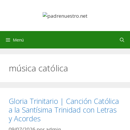
Saltar
al
contenido
Menú
música católica
Gloria Trinitario | Canción Católica
a la Santísima Trinidad con Letras
y Acordes
09/07/2026
por
admin