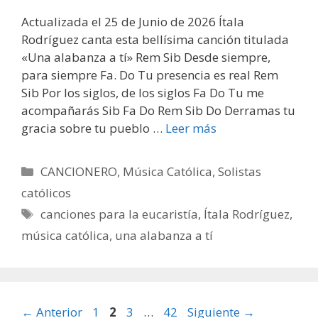
Actualizada el 25 de Junio de 2026 Ítala
Rodríguez canta esta bellísima canción titulada
«Una alabanza a tí» Rem Sib Desde siempre,
para siempre Fa. Do Tu presencia es real Rem
Sib Por los siglos, de los siglos Fa Do Tu me
acompañarás Sib Fa Do Rem Sib Do Derramas tu
gracia sobre tu pueblo …
Leer más
Categorías
CANCIONERO
,
Música Católica
,
Solistas
católicos
Etiquetas
canciones para la eucaristía
,
Ítala Rodríguez
,
música católica
,
una alabanza a tí
Página
Página
Página
Página
←
Anterior
1
2
3
…
42
Siguiente
→