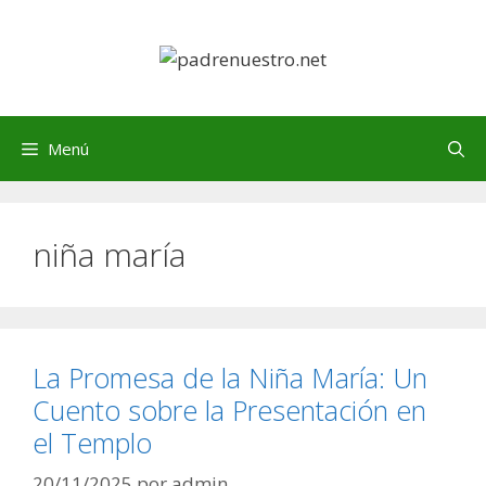
Saltar
al
contenido
Menú
niña maría
La Promesa de la Niña María: Un
Cuento sobre la Presentación en
el Templo
20/11/2025
por
admin