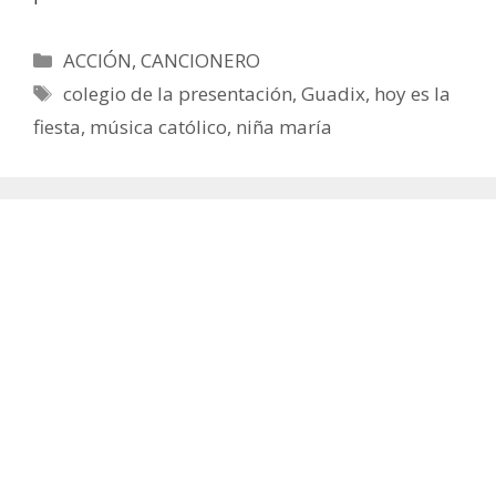
Categorías
ACCIÓN
,
CANCIONERO
Etiquetas
colegio de la presentación
,
Guadix
,
hoy es la
fiesta
,
música católico
,
niña maría