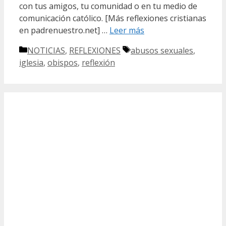
con tus amigos, tu comunidad o en tu medio de
comunicación católico. [Más reflexiones cristianas
en padrenuestro.net] …
Leer más
Categorías
Etiquetas
NOTICIAS
,
REFLEXIONES
abusos sexuales
,
iglesia
,
obispos
,
reflexión