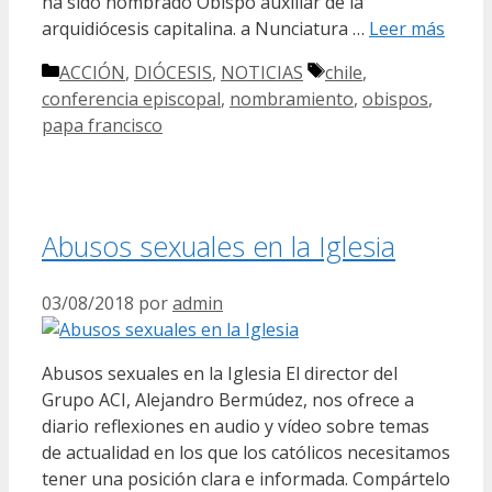
ha sido nombrado Obispo auxiliar de la
arquidiócesis capitalina. a Nunciatura …
Leer más
Categorías
Etiquetas
ACCIÓN
,
DIÓCESIS
,
NOTICIAS
chile
,
conferencia episcopal
,
nombramiento
,
obispos
,
papa francisco
Abusos sexuales en la Iglesia
03/08/2018
por
admin
Abusos sexuales en la Iglesia El director del
Grupo ACI, Alejandro Bermúdez, nos ofrece a
diario reflexiones en audio y vídeo sobre temas
de actualidad en los que los católicos necesitamos
tener una posición clara e informada. Compártelo