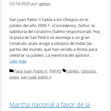
22/10/2025
por
admin
San Juan Pablo II habla a los Obispos en el
jubileo del año 2000 1. «Concédenos, Señor, la
sabiduría del corazón» (Salmo responsorial). Hoy
la plaza de San Pedro se asemeja a un gran
Cenáculo, pues acoge a obispos de todas las
partes del mundo, que han venido a Roma para
celebrar su jubileo. La memoria del apóstol …
Leer más
Categorías
Etiquetas
Papa Juan Pablo II
,
PAPAS
jubileo
,
obispos
,
papa
,
san juab pablo ii
Marcha nacional a favor de la