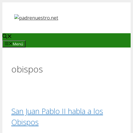
Saltar
al
contenido
Menú
obispos
San Juan Pablo II habla a los
Obispos