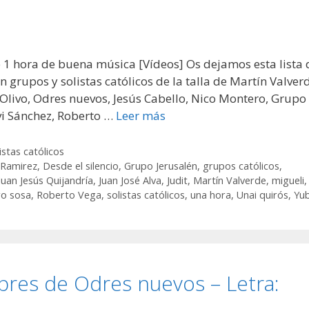
 1 hora de buena música [Vídeos] Os dejamos esta lista 
grupos y solistas católicos de la talla de Martín Valver
 Olivo, Odres nuevos, Jesús Cabello, Nico Montero, Grupo
vi Sánchez, Roberto …
Leer más
istas católicos
 Ramirez
,
Desde el silencio
,
Grupo Jerusalén
,
grupos católicos
,
Juan Jesús Quijandría
,
Juan José Alva
,
Judit
,
Martín Valverde
,
migueli
,
o sosa
,
Roberto Vega
,
solistas católicos
,
una hora
,
Unai quirós
,
Yub
bres de Odres nuevos – Letra: