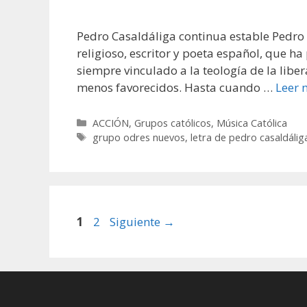
Pedro Casaldáliga continua estable Pedro 
religioso, escritor y poeta español, que h
siempre vinculado a la teología de la libe
menos favorecidos. Hasta cuando …
Leer 
Categorías
ACCIÓN
,
Grupos católicos
,
Música Católica
Etiquetas
grupo odres nuevos
,
letra de pedro casaldálig
Página
Página
1
2
Siguiente
→