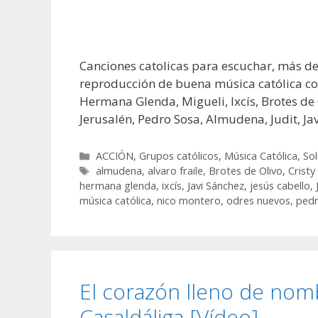
Canciones catolicas para escuchar, más de
reproducción de buena música católica con 
Hermana Glenda, Migueli, Ixcís, Brotes de
Jerusalén, Pedro Sosa, Almudena, Judit, Ja
Categorías
ACCIÓN
,
Grupos católicos
,
Música Católica
,
Sol
Etiquetas
almudena
,
alvaro fraile
,
Brotes de Olivo
,
Cristy
hermana glenda
,
ixcís
,
Javi Sánchez
,
jesús cabello
,
música católica
,
nico montero
,
odres nuevos
,
pedr
El corazón lleno de nom
Casaldáliga [Vídeo]