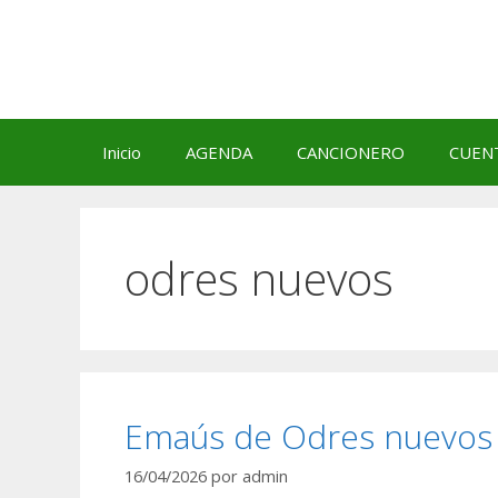
Saltar
al
contenido
Inicio
AGENDA
CANCIONERO
CUEN
odres nuevos
Emaús de Odres nuevos
16/04/2026
por
admin