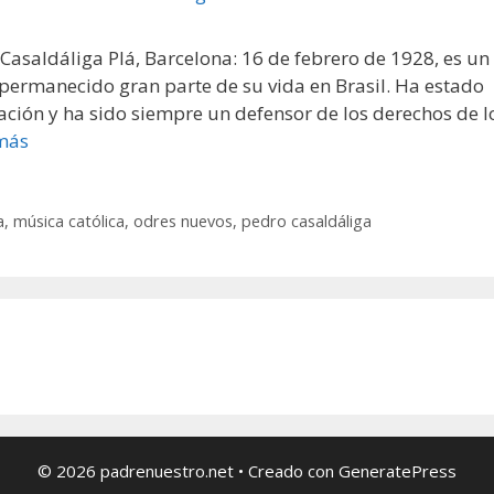
Casaldáliga Plá, Barcelona: 16 de febrero de 1928, es un
a permanecido gran parte de su vida en Brasil. Ha estado
ración y ha sido siempre un defensor de los derechos de l
más
a
,
música católica
,
odres nuevos
,
pedro casaldáliga
© 2026 padrenuestro.net
• Creado con
GeneratePress