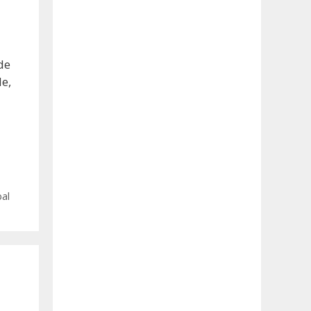
de
de,
al