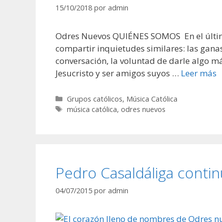
15/10/2018
por
admin
Odres Nuevos QUIÉNES SOMOS En el último
compartir inquietudes similares: las ganas
conversación, la voluntad de darle algo má
Jesucristo y ser amigos suyos …
Leer más
Categorías
Grupos católicos
,
Música Católica
Etiquetas
música católica
,
odres nuevos
Pedro Casaldáliga contin
04/07/2015
por
admin