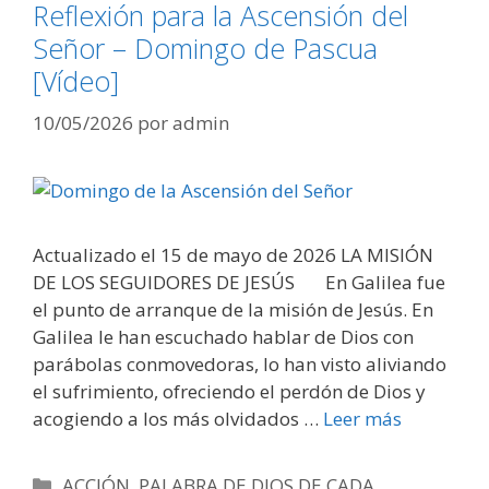
Reflexión para la Ascensión del
Señor – Domingo de Pascua
[Vídeo]
10/05/2026
por
admin
Actualizado el 15 de mayo de 2026 LA MISIÓN
DE LOS SEGUIDORES DE JESÚS En Galilea fue
el punto de arranque de la misión de Jesús. En
Galilea le han escuchado hablar de Dios con
parábolas conmovedoras, lo han visto aliviando
el sufrimiento, ofreciendo el perdón de Dios y
acogiendo a los más olvidados …
Leer más
Categorías
ACCIÓN
,
PALABRA DE DIOS DE CADA