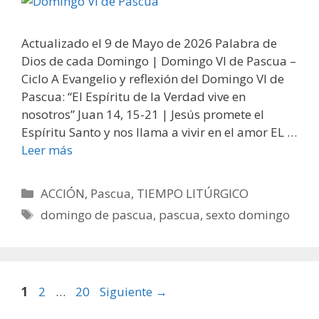
Actualizado el 9 de Mayo de 2026 Palabra de
Dios de cada Domingo | Domingo VI de Pascua –
Ciclo A Evangelio y reflexión del Domingo VI de
Pascua: “El Espíritu de la Verdad vive en
nosotros” Juan 14, 15-21 | Jesús promete el
Espíritu Santo y nos llama a vivir en el amor EL …
Leer más
Categorías
ACCIÓN
,
Pascua
,
TIEMPO LITÚRGICO
Etiquetas
domingo de pascua
,
pascua
,
sexto domingo
Página
Página
Página
1
2
…
20
Siguiente
→