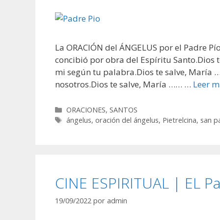
La ORACIÓN del ÁNGELUS por el Padre Pío d
concibió por obra del Espíritu Santo.Dios 
mi según tu palabra.Dios te salve, María …
nosotros.Dios te salve, María …… …
Leer m
Categorías
ORACIONES
,
SANTOS
Etiquetas
ángelus
,
oración del ángelus
,
Pietrelcina
,
san p
CINE ESPIRITUAL | EL Pad
19/09/2022
por
admin