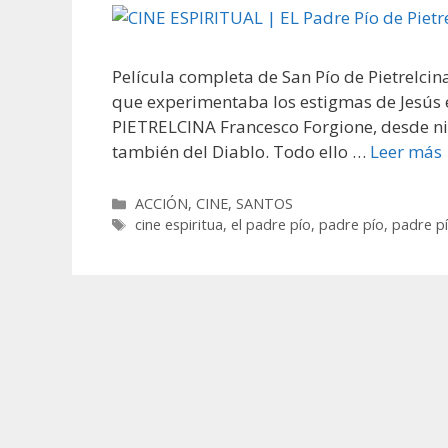
Película completa de San Pío de Pietrelcin
que experimentaba los estigmas de Jesús e
PIETRELCINA Francesco Forgione, desde niño
también del Diablo. Todo ello …
Leer más
Categorías
ACCIÓN
,
CINE
,
SANTOS
Etiquetas
cine espiritua
,
el padre pío
,
padre pío
,
padre pí