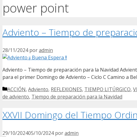
power point
Adviento – Tiempo de preparaci
28/11/2024
por
admin
Adviento – Tiempo de preparación para la Navidad Adviento
para el primer Domingo de Adviento – Ciclo C Camino a Bel
Categorías
ACCIÓN
,
Adviento
,
REFLEXIONES
,
TIEMPO LITÚRGICO
,
V
de adviento
,
Tiempo de preparación para la Navidad
XXVII Domingo del Tiempo Ordin
29/10/2024
05/10/2024
por
admin