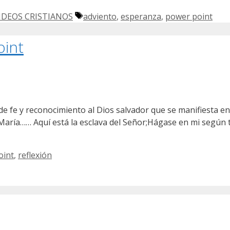
Etiquetas
IDEOS CRISTIANOS
adviento
,
esperanza
,
power point
oint
e fe y reconocimiento al Dios salvador que se manifiesta en 
, María…… Aquí está la esclava del Señor;Hágase en mi según 
oint
,
reflexión