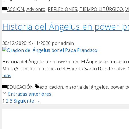
Categorías
ACCIÓN
,
Adviento
,
REFLEXIONES
,
TIEMPO LITÚRGICO
,
V
Historia del Ángelus en power p
30/12/2020
19/11/2020
por
admin
Historia del Ángelus en power point El Ángelus es un acto d
María;Y concibió por obra del Espíritu Santo.Dios te salve
más
Categorías
Etiquetas
EDUCACIÓN
explicación
,
historia del ángelus
,
power p
Entradas anteriores
Página
Página
Página
1
2
3
Siguiente
→