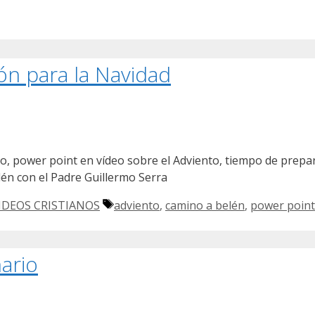
ón para la Navidad
, power point en vídeo sobre el Adviento, tiempo de prepara
én con el Padre Guillermo Serra
Etiquetas
IDEOS CRISTIANOS
adviento
,
camino a belén
,
power point
ario