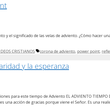
nt
o y el significado de las velas de adviento. ¿Cómo hacer u
Etiquetas
IDEOS CRISTIANOS
corona de adviento
,
power point
,
refl
aridad y la esperanza
Oraciones para este tiempo de Adviento EL ADVIENTO TIEM
es una acción de gracias porque viene el Señor. Es una reali