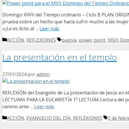
Domingo XXVII del Tiempo ordinario – Ciclo B PLAN ORIG
prueba sobre un hecho que hacía sufrir mucho a las mujeres
«¿Le es lícito al …
Leer más
Categorías
Etiquetas
ACCIÓN
,
REFLEXIONES
pagola
,
power point
,
XXVII Dom
La presentación en el templo
27/01/2024
por
admin
REFLEXIÓN del Evangelio de La presentación de Jesús en
LECTURAS PARA LA EUCARISTÍA 1ª LECTURA Lectura del profe
camino ante …
Leer más
Categorías
Etiquetas
ACCIÓN
,
EVANGELIO DEL DÍA
,
REFLEXIONES
2 de febr