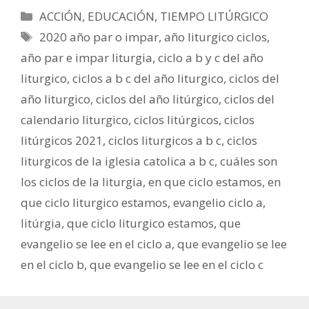
Categorías
ACCIÓN
,
EDUCACIÓN
,
TIEMPO LITÚRGICO
Etiquetas
2020 año par o impar
,
año liturgico ciclos
,
año par e impar liturgia
,
ciclo a b y c del año
liturgico
,
ciclos a b c del año liturgico
,
ciclos del
año liturgico
,
ciclos del año litúrgico
,
ciclos del
calendario liturgico
,
ciclos litúrgicos
,
ciclos
litúrgicos 2021
,
ciclos liturgicos a b c
,
ciclos
liturgicos de la iglesia catolica a b c
,
cuáles son
los ciclos de la liturgia
,
en que ciclo estamos
,
en
que ciclo liturgico estamos
,
evangelio ciclo a
,
litúrgia
,
que ciclo liturgico estamos
,
que
evangelio se lee en el ciclo a
,
que evangelio se lee
en el ciclo b
,
que evangelio se lee en el ciclo c