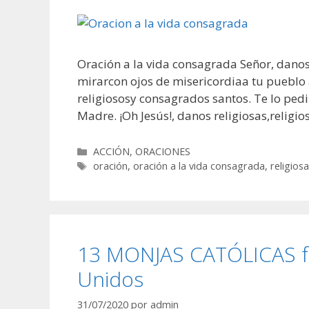
Oración a la vida consagrada Señor, danos
mirarcon ojos de misericordiaa tu pueblo
religiososy consagrados santos. Te lo pe
Madre. ¡Oh Jesús!, danos religiosas,religi
Categorías
ACCIÓN
,
ORACIONES
Etiquetas
oración
,
oración a la vida consagrada
,
religios
13 MONJAS CATÓLICAS fa
Unidos
31/07/2020
por
admin