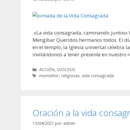
«La vida consagrada, caminando juntos» C
Mengíbar Queridos hermanos todos: El día 
en el templo, la Iglesia universal celebra
invitándonos a tener presente en nuestro 
Categorías
ACCIÓN
,
DIÓCESIS
Etiquetas
monseñor
,
religiosas
,
vida consagrada
Oración a la vida consag
15/04/2021
por
admin