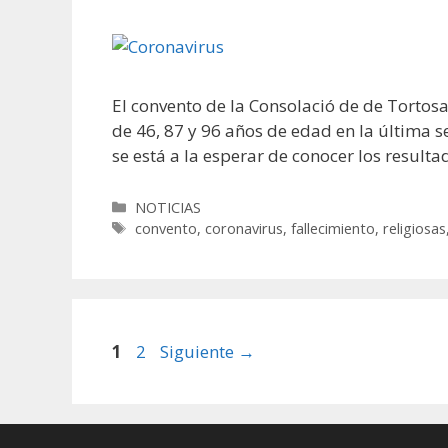
El convento de la Consolació de de Tortosa
de 46, 87 y 96 años de edad en la última s
se está a la esperar de conocer los resulta
Categorías
NOTICIAS
Etiquetas
convento
,
coronavirus
,
fallecimiento
,
religiosas
Página
Página
1
2
Siguiente
→