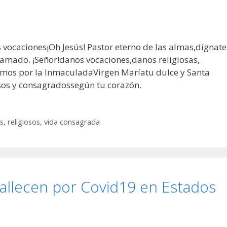
 vocaciones¡Oh Jesús! Pastor eterno de las almas,dígnate
 amado. ¡Señor!danos vocaciones,danos religiosas,
dimos por la InmaculadaVirgen Maríatu dulce y Santa
osos y consagradossegún tu corazón.
as
,
religiosos
,
vida consagrada
llecen por Covid19 en Estados