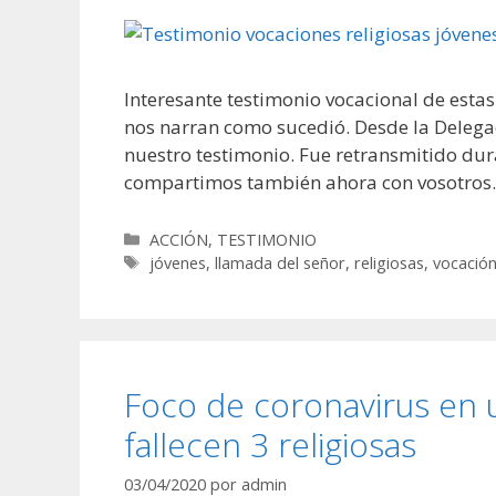
Interesante testimonio vocacional de estas
nos narran como sucedió. Desde la Delegac
nuestro testimonio. Fue retransmitido dura
compartimos también ahora con vosotros.
Categorías
ACCIÓN
,
TESTIMONIO
Etiquetas
jóvenes
,
llamada del señor
,
religiosas
,
vocació
Foco de coronavirus en
fallecen 3 religiosas
03/04/2020
por
admin