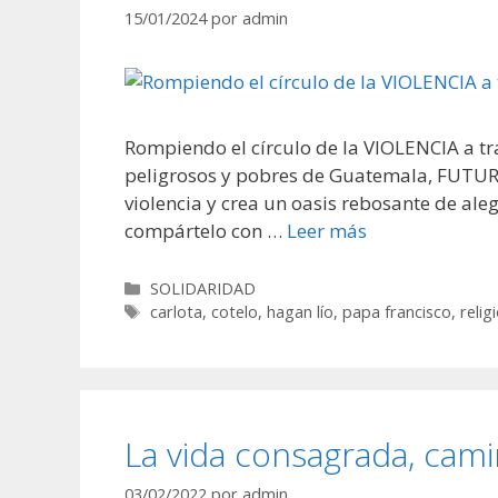
15/01/2024
por
admin
Rompiendo el círculo de la VIOLENCIA a tr
peligrosos y pobres de Guatemala, FUTURO
violencia y crea un oasis rebosante de aleg
compártelo con …
Leer más
Categorías
SOLIDARIDAD
Etiquetas
carlota
,
cotelo
,
hagan lío
,
papa francisco
,
relig
La vida consagrada, cam
03/02/2022
por
admin