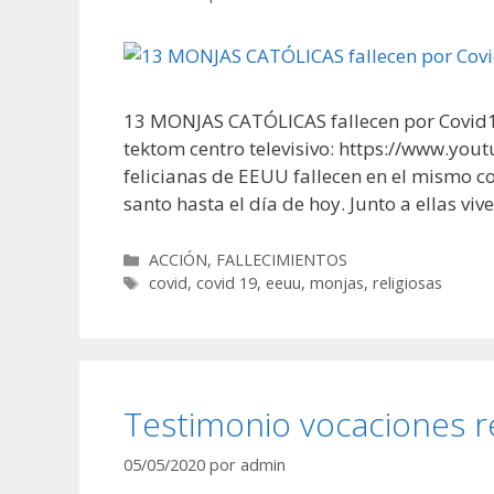
13 MONJAS CATÓLICAS fallecen por Covid1
tektom centro televisivo: https://www.
felicianas de EEUU fallecen en el mismo c
santo hasta el día de hoy. Junto a ellas v
Categorías
ACCIÓN
,
FALLECIMIENTOS
Etiquetas
covid
,
covid 19
,
eeuu
,
monjas
,
religiosas
Testimonio vocaciones re
05/05/2020
por
admin