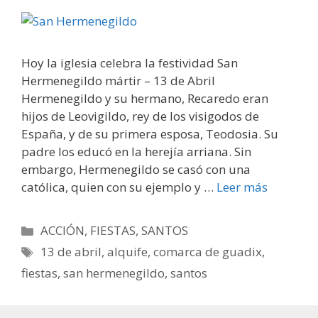
Hoy la iglesia celebra la festividad San
Hermenegildo mártir – 13 de Abril
Hermenegildo y su hermano, Recaredo eran
hijos de Leovigildo, rey de los visigodos de
España, y de su primera esposa, Teodosia. Su
padre los educó en la herejía arriana. Sin
embargo, Hermenegildo se casó con una
católica, quien con su ejemplo y …
Leer más
Categorías
ACCIÓN
,
FIESTAS
,
SANTOS
Etiquetas
13 de abril
,
alquife
,
comarca de guadix
,
fiestas
,
san hermenegildo
,
santos