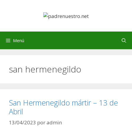
Saltar
al
contenido
Menú
san hermenegildo
San Hermenegildo mártir – 13 de
Abril
13/04/2023
por
admin