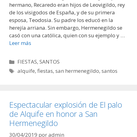
hermano, Recaredo eran hijos de Leovigildo, rey
de los visigodos de España, y de su primera
esposa, Teodosia. Su padre los educó en la
herejía arriana. Sin embargo, Hermenegildo se
casó con una católica, quien con su ejemplo y …
Leer más
Categorías
FIESTAS
,
SANTOS
Etiquetas
alquife
,
fiestas
,
san hermenegildo
,
santos
Espectacular explosión de El palo
de Alquife en honor a San
Hermenegildo
30/04/2019
por
admin