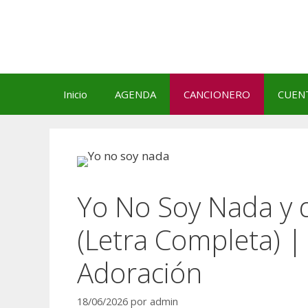
Saltar
al
contenido
Inicio
AGENDA
CANCIONERO
CUEN
Yo No Soy Nada y d
(Letra Completa) |
Adoración
18/06/2026
por
admin