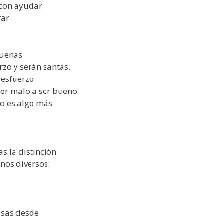
con ayudar
rar
 buenas
zo y serán santas.
 esfuerzo
ser malo a ser bueno.
to es algo más
s la distinción
anos diversos:
osas desde