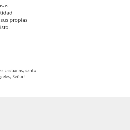
nsas
ntidad
e sus propias
isto.
es cristianas
,
santo
geles, Señor!