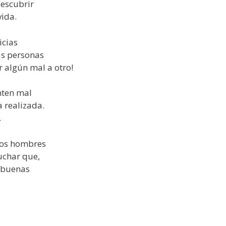
descubrir
vida.
icias
as personas
r algún mal a otro!
nten mal
 realizada.
.
 los hombres
uchar que,
s buenas