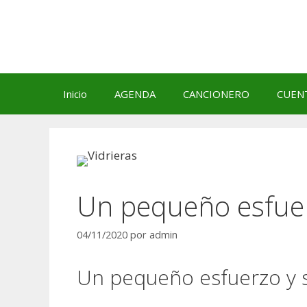
Saltar
al
contenido
Inicio
AGENDA
CANCIONERO
CUEN
Un pequeño esfuer
04/11/2020
por
admin
Un pequeño esfuerzo y 