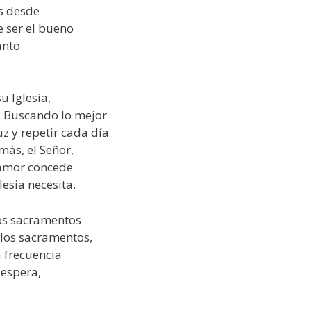
s desde
e ser el bueno
anto
u Iglesia,
o. Buscando lo mejor
uz y repetir cada día
más, el Señor,
 amor concede
esia necesita.
los sacramentos
 los sacramentos,
a frecuencia
 espera,