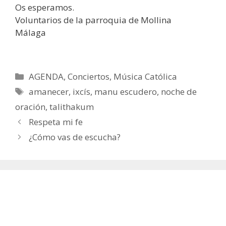
Os esperamos.
Voluntarios de la parroquia de Mollina
Málaga
Categorías
AGENDA
,
Conciertos
,
Música Católica
Etiquetas
amanecer
,
ixcís
,
manu escudero
,
noche de
oración
,
talithakum
Respeta mi fe
¿Cómo vas de escucha?