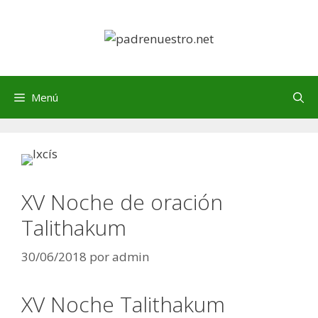
Saltar
al
contenido
Menú
XV Noche de oración
Talithakum
30/06/2018
por
admin
XV Noche Talithakum