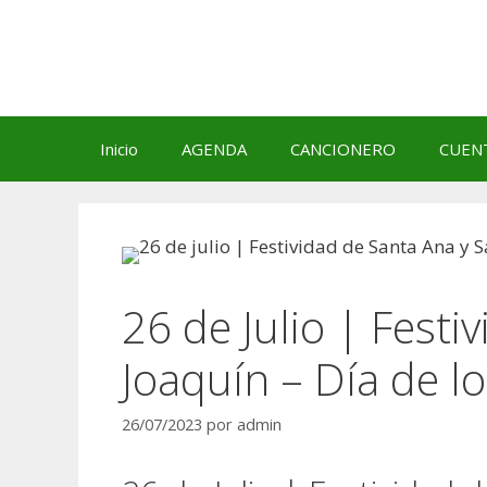
Saltar
al
contenido
Inicio
AGENDA
CANCIONERO
CUEN
26 de Julio | Festi
Joaquín – Día de l
26/07/2023
por
admin