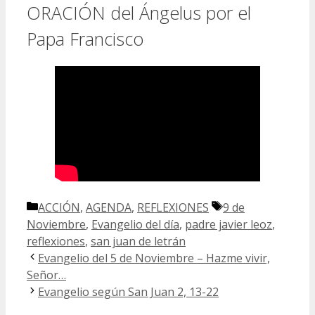
ORACIÓN del Ángelus por el
Papa Francisco
Categorías
Etiquetas
ACCIÓN
,
AGENDA
,
REFLEXIONES
9 de
Noviembre
,
Evangelio del día
,
padre javier leoz
,
reflexiones
,
san juan de letrán
Evangelio del 5 de Noviembre – Hazme vivir,
Señor…
Evangelio según San Juan 2, 13-22