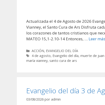
Actualizada el 4 de Agosto de 2026 Evange
Vianney, el Santo Cura de Ars Disfruta cad
los corazones de tantos cristianos que n
MATEO 15,1-2.10-14 Entonces, …
Leer má
Categorías
ACCIÓN
,
EVANGELIO DEL DÍA
Etiquetas
4 de agosto
,
Evangelio del día
,
muerte de juan 
maría vianney
,
santo cura de ars
Evangelio del día 3 de A
03/08/2026
por
admin