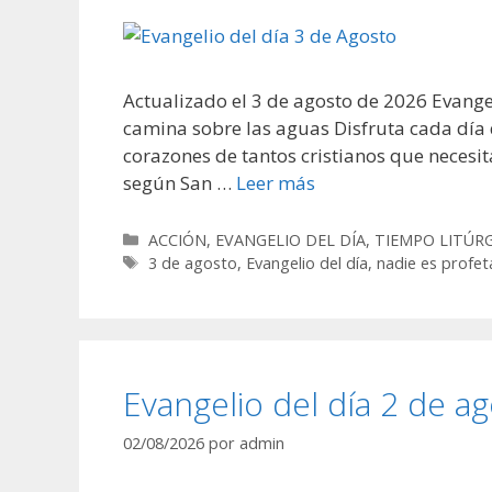
Actualizado el 3 de agosto de 2026 Evangel
camina sobre las aguas Disfruta cada día 
corazones de tantos cristianos que neces
según San …
Leer más
Categorías
ACCIÓN
,
EVANGELIO DEL DÍA
,
TIEMPO LITÚR
Etiquetas
3 de agosto
,
Evangelio del día
,
nadie es profet
Evangelio del día 2 de a
02/08/2026
por
admin