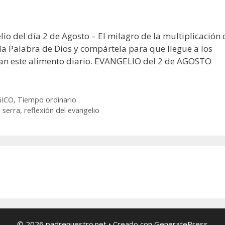
io del día 2 de Agosto – El milagro de la multiplicación 
 la Palabra de Dios y compártela para que llegue a los
itan este alimento diario. EVANGELIO del 2 de AGOSTO
GICO
,
Tiempo ordinario
 serra
,
reflexión del evangelio
© 2026 padrenuestro.net
• Creado con
GeneratePress