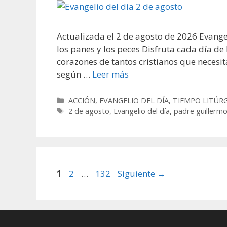
Actualizada el 2 de agosto de 2026 Evangel
los panes y los peces Disfruta cada día de
corazones de tantos cristianos que neces
según …
Leer más
Categorías
ACCIÓN
,
EVANGELIO DEL DÍA
,
TIEMPO LITÚR
Etiquetas
2 de agosto
,
Evangelio del día
,
padre guillermo
Página
Página
Página
1
2
…
132
Siguiente
→