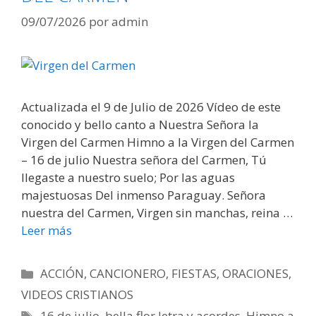
09/07/2026
por
admin
Actualizada el 9 de Julio de 2026 Vídeo de este
conocido y bello canto a Nuestra Señora la
Virgen del Carmen Himno a la Virgen del Carmen
– 16 de julio Nuestra señora del Carmen, Tú
llegaste a nuestro suelo; Por las aguas
majestuosas Del inmenso Paraguay. Señora
nuestra del Carmen, Virgen sin manchas, reina …
Leer más
Categorías
ACCIÓN
,
CANCIONERO
,
FIESTAS
,
ORACIONES
,
VIDEOS CRISTIANOS
Etiquetas
16 de julio
,
bella flor letra y acordes
,
Himno a