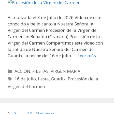
Actualizada el 3 de Julio de 2026 Vídeo de este
conocido y bello canto a Nuestra Señora la
Virgen del Carmen Procesión de la Virgen del
Carmen en Benalúa (Granada) Procesión de la
Virgen del Carmen Compartimos este vídeo con
la salida de Nuestra Señora del Carmen de
Guadix, la noche del 16 de julio. …
Leer más
Categorías
ACCIÓN
,
FIESTAS
,
VIRGEN MARÍA
Etiquetas
16 de julio
,
fiesta
,
Guadix
,
Procesión de la
Virgen del Carmen
Página
Página
Página
1
2
…
26
Siguiente
→