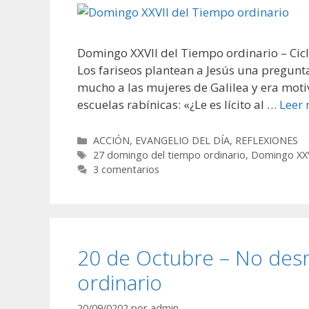
Domingo XXVII del Tiempo ordinario – C
Los fariseos plantean a Jesús una pregunt
mucho a las mujeres de Galilea y era motiv
escuelas rabínicas: «¿Le es lícito al …
Leer
Categorías
ACCIÓN
,
EVANGELIO DEL DÍA
,
REFLEXIONES
Etiquetas
27 domingo del tiempo ordinario
,
Domingo XXV
3 comentarios
20 de Octubre – No desm
ordinario
20/09/0202
por
admin