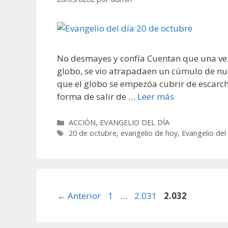
No desmayes y confía Cuentan que una vez
globo, se vio atrapadaen un cúmulo de nu
que el globo se empezóa cubrir de escarc
forma de salir de …
Leer más
Categorías
ACCIÓN
,
EVANGELIO DEL DÍA
Etiquetas
20 de octubre
,
evangelio de hoy
,
Evangelio del
Página
Página
Página
←
Anterior
1
…
2.031
2.032