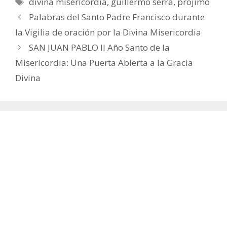
Etiquetas
divina misericordia
,
guillermo serra
,
projimo
Palabras del Santo Padre Francisco durante
la Vigilia de oración por la Divina Misericordia
SAN JUAN PABLO II Año Santo de la
Misericordia: Una Puerta Abierta a la Gracia
Divina