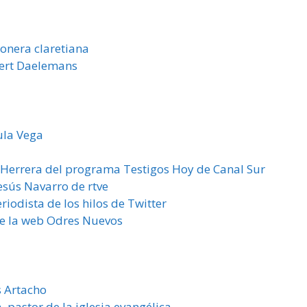
ionera claretiana
Bert Daelemans
la Vega
 Herrera del programa Testigos Hoy de Canal Sur
esús Navarro de rtve
odista de los hilos de Twitter
e la web Odres Nuevos
s Artacho
pastor de la iglesia evangélica