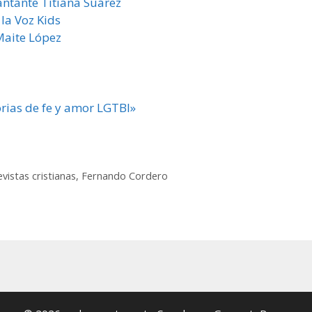
ntante Titiana Suárez
la Voz Kids
Maite López
orias de fe y amor LGTBI»
evistas cristianas
,
Fernando Cordero