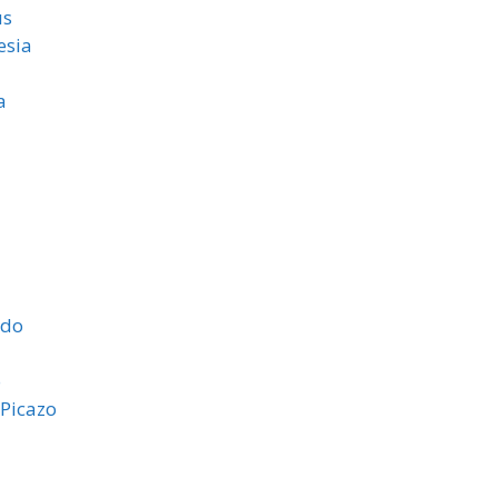
ús
esia
a
ndo
o
 Picazo