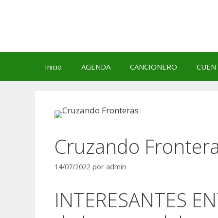
Saltar
al
contenido
Inicio
AGENDA
CANCIONERO
CUEN
Cruzando Fronter
14/07/2022
por
admin
INTERESANTES EN