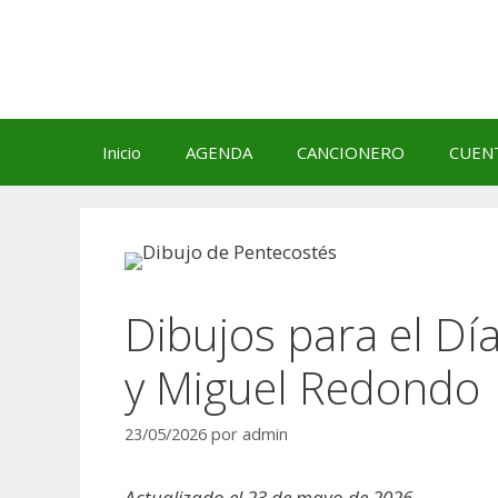
Saltar
al
contenido
Inicio
AGENDA
CANCIONERO
CUEN
Dibujos para el Dí
y Miguel Redondo
23/05/2026
por
admin
Actualizado el 23 de mayo de 2026