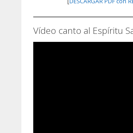
[
DESCARGAR PDF con 
Vídeo canto al Espíritu