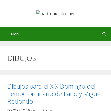
Saltar
al
contenido
Menú
DIBUJOS
Dibujos para el XIX Domingo del
tiempo ordinario de Fano y Miguel
Redondo
07/08/2026
por
admin