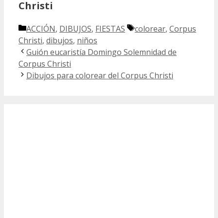
Christi
Categorías
Etiquetas
ACCIÓN
,
DIBUJOS
,
FIESTAS
colorear
,
Corpus
Christi
,
dibujos
,
niños
Guión eucaristía Domingo Solemnidad de
Corpus Christi
Dibujos para colorear del Corpus Christi