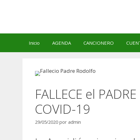
Saltar
al
contenido
Inicio
AGENDA
CANCIONERO
CUEN
FALLECE el PADRE 
COVID-19
29/05/2020
por
admin