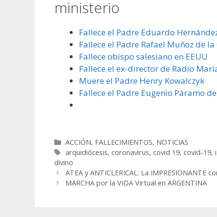
ministerio
Fallece el Padre Eduardo Hernánde
Fallece el Padre Rafael Muñoz de l
Fallece obispo salesiano en EEUU
Fallece el ex-director de Radio Marí
Muere el Padre Henry Kowalczyk
Fallece el Padre Eugenio Páramo de
Categorías
ACCIÓN
,
FALLECIMIENTOS
,
NOTICIAS
Etiquetas
arquidiócesis
,
coronavirus
,
covid 19
,
covid-19
,
divino
ATEA y ANTICLERICAL: La IMPRESIONANTE con
MARCHA por la VIDA Virtual en ARGENTINA