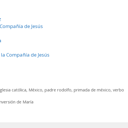
z
a Compañía de Jesús
a
 la Compañía de Jesús
iglesia católica
,
México
,
padre rodolfo
,
primada de méxico
,
verbo
versión de María