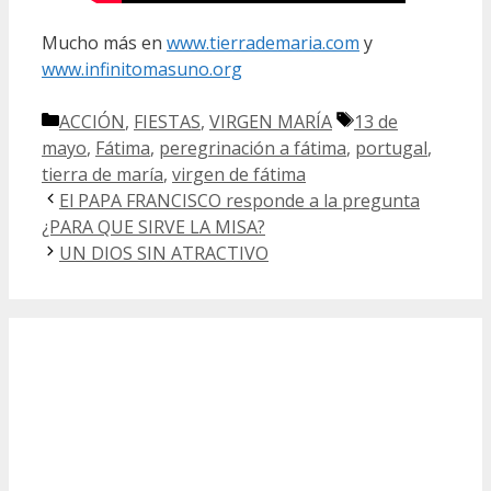
Mucho más en
www.tierrademaria.com
y
www.infinitomasuno.org
Categorías
Etiquetas
ACCIÓN
,
FIESTAS
,
VIRGEN MARÍA
13 de
mayo
,
Fátima
,
peregrinación a fátima
,
portugal
,
tierra de maría
,
virgen de fátima
El PAPA FRANCISCO responde a la pregunta
¿PARA QUE SIRVE LA MISA?
UN DIOS SIN ATRACTIVO