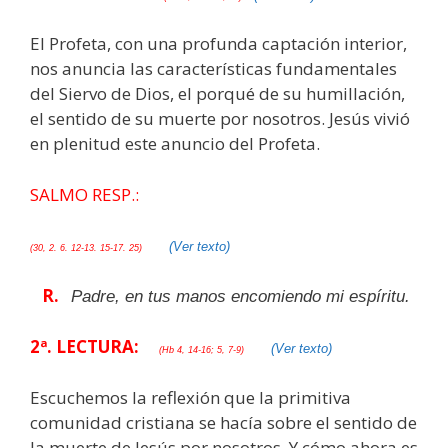
El Profeta, con una profunda captación interior,
nos anuncia las características fundamentales
del Siervo de Dios, el porqué de su humillación,
el sentido de su muerte por nosotros. Jesús vivió
en plenitud este anuncio del Profeta.
SALMO RESP.:
(Ver texto)
(30, 2. 6. 12-13. 15-17. 25)
R.
Padre, en tus manos encomiendo mi espíritu.
2ª. LECTURA:
(Ver texto)
(Hb 4, 14-16; 5, 7-9)
Escuchemos la reflexión que la primitiva
comunidad cristiana se hacía sobre el sentido de
la muerte de Jesús por nosotros. Y cómo ahora es