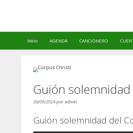
Saltar
al
contenido
Inicio
AGENDA
CANCIONERO
CUEN
Guión solemnidad 
26/05/2024
por
admin
Guión solemnidad del Cor