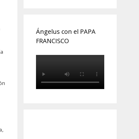
n
Ángelus con el PAPA
FRANCISCO
ía
ón
a,