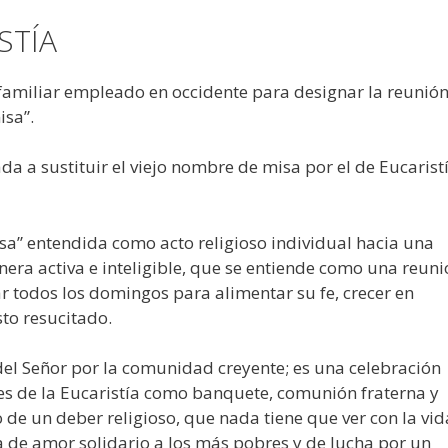
STÍA
o familiar empleado en occidente para designar la reunió
isa”.
a a sustituir el viejo nombre de misa por el de Eucarist
a” entendida como acto religioso individual hacia una
era activa e inteligible, que se entiende como una reuni
 todos los domingos para alimentar su fe, crecer en
sto resucitado.
 del Señor por la comunidad creyente; es una celebración
s de la Eucaristía como banquete, comunión fraterna y
 de un deber religioso, que nada tiene que ver con la vid
a de amor solidario a los más pobres y de lucha por un