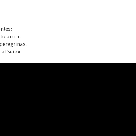
ntes;
 tu amor.
peregrinas,
 al Señor.