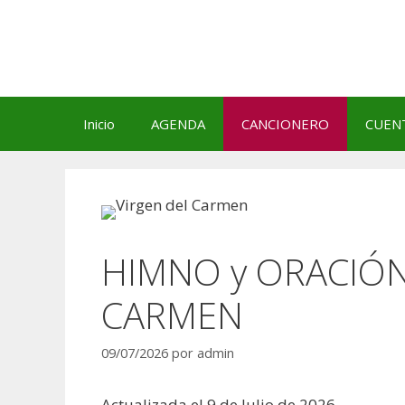
Saltar
al
contenido
Inicio
AGENDA
CANCIONERO
CUEN
HIMNO y ORACIÓN 
CARMEN
09/07/2026
por
admin
Actualizada el 9 de Julio de 2026