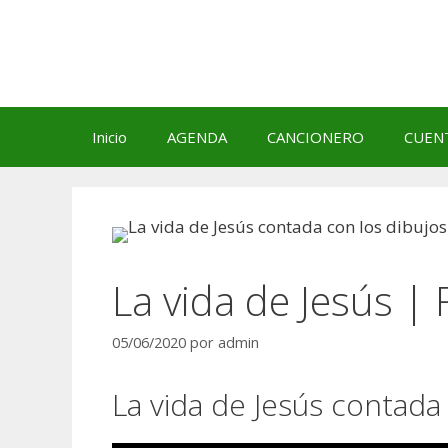
Saltar
al
contenido
Inicio
AGENDA
CANCIONERO
CUEN
La vida de Jesús |
05/06/2020
por
admin
La vida de Jesús contada