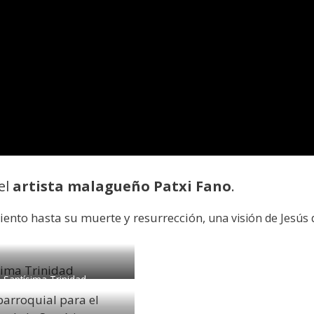
el
artista malagueño Patxi Fano
.
ento hasta su muerte y resurrección,
una visión de Jesús 
Santísima Trinidad