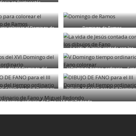
glesia en Pentecostés
para colorear el Domingo de
Domingo de Ramos
Ramos
La vida de Jesús contada con los
dibujos de Fano
jos del XVI Domingo del
V Domingo tiempo ordinario – Fan
Tiempo ordinario
colorear
DE FANO para el III Domingo
DIBUJO DE FANO para el III Doming
del tiempo ordinario
del tiempo ordinario
 del tiempo ordinario de Fano y Miguel Redondo