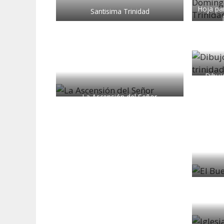
Hoja pa
Santisima Trinidad
Dibuj
La Ascensión del Señor