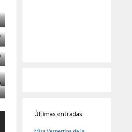
o
o
Últimas entradas
Misa Vespertina de la