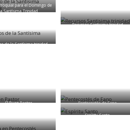
rroquial para el Domingo de
la Santísima Trinidad
Recursos Santisima trinidad
os de la Santísima trinidad
El Buen Pastor
Pentecostés de Fano
Espíritu Santo