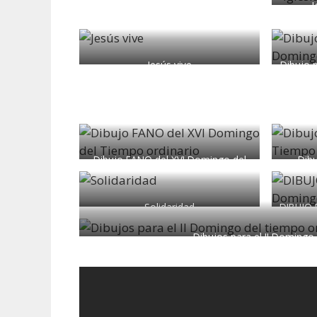
I
Jesús vive
Dibujo 
Dibujo FANO del XVI Domingo del
Dibu
Tiempo ordinario
Solidaridad
DIBUJO 
Dibujos para el II Domingo