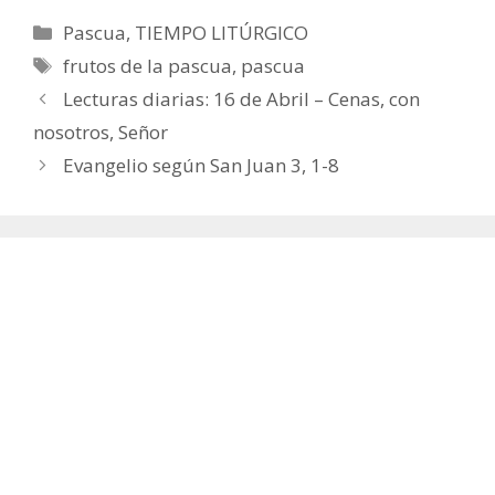
Categorías
Pascua
,
TIEMPO LITÚRGICO
Etiquetas
frutos de la pascua
,
pascua
Lecturas diarias: 16 de Abril – Cenas, con
nosotros, Señor
Evangelio según San Juan 3, 1-8