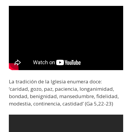
La tradición de la Iglesia enumera doce:
‘caridad, gozo, paz, paciencia, longanimidad,
bondad, benignidad, mansedumbre, fidelidad,
modestia, continencia, castidad’ (Ga 5,22-23)