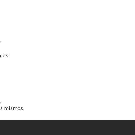
,
mos.
,
os mismos.