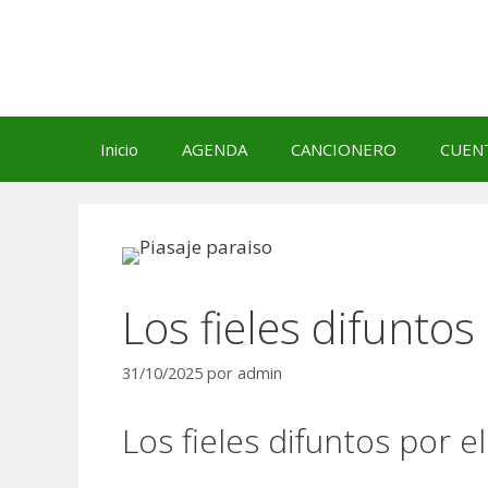
Saltar
al
contenido
Inicio
AGENDA
CANCIONERO
CUEN
Los fieles difuntos
31/10/2025
por
admin
Los fieles difuntos por e