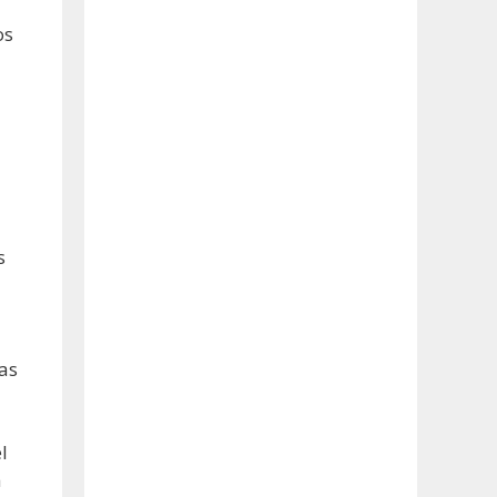
os
s
ras
l
a