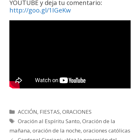
YOUTUBE y deja tu comentario:
http://goo.gl/1IGeKw
Categorías
ACCIÓN
,
FIESTAS
,
ORACIONES
Etiquetas
Oración al Espíritu Santo
,
Oración de la
mañana
,
oración de la noche
,
oraciones católicas
Cardenal Cipriani: «Haz la procesión del