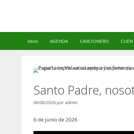
Saltar
al
contenido
Inicio
AGENDA
CANCIONERO
CUEN
Santo Padre, noso
06/06/2026
por
admin
6 de junio de 2026