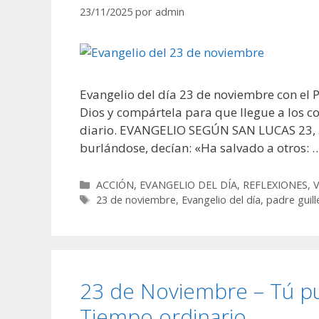
23/11/2025
por
admin
Evangelio del día 23 de noviembre con el 
Dios y compártela para que llegue a los co
diario. EVANGELIO SEGÚN SAN LUCAS 23, 35
burlándose, decían: «Ha salvado a otros: 
Categorías
ACCIÓN
,
EVANGELIO DEL DÍA
,
REFLEXIONES
,
Etiquetas
23 de noviembre
,
Evangelio del día
,
padre guil
23 de Noviembre – Tú pu
Tiempo ordinario