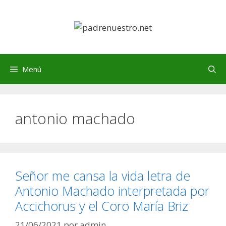
Saltar
al
contenido
Menú
antonio machado
Señor me cansa la vida letra de
Antonio Machado interpretada por
Accichorus y el Coro María Briz
21/06/2021
por
admin