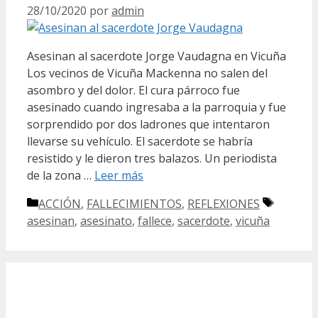
28/10/2020
por
admin
Asesinan al sacerdote Jorge Vaudagna en Vicuña
Los vecinos de Vicuña Mackenna no salen del
asombro y del dolor. El cura párroco fue
asesinado cuando ingresaba a la parroquia y fue
sorprendido por dos ladrones que intentaron
llevarse su vehículo. El sacerdote se habría
resistido y le dieron tres balazos. Un periodista
de la zona …
Leer más
Categorías
Etiqueta
ACCIÓN
,
FALLECIMIENTOS
,
REFLEXIONES
asesinan
,
asesinato
,
fallece
,
sacerdote
,
vicuña