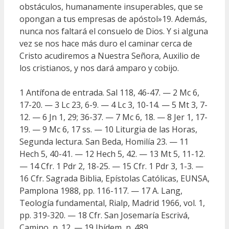
obstáculos, humanamente insuperables, que se
opongan a tus empresas de apóstol»19. Además,
nunca nos faltará el consuelo de Dios. Y si alguna
vez se nos hace más duro el caminar cerca de
Cristo acudiremos a Nuestra Señora, Auxilio de
los cristianos, y nos dará amparo y cobijo.
1 Antífona de entrada. Sal 118, 46-47. — 2 Mc 6,
17-20. — 3 Lc 23, 6-9. — 4 Lc 3, 10-14. — 5 Mt 3, 7-
12. — 6 Jn 1, 29; 36-37. — 7 Mc 6, 18. — 8 Jer 1, 17-
19. — 9 Mc 6, 17 ss. — 10 Liturgia de las Horas,
Segunda lectura. San Beda, Homilía 23. — 11
Hech 5, 40-41. — 12 Hech 5, 42. — 13 Mt 5, 11-12.
— 14 Cfr. 1 Pdr 2, 18-25. — 15 Cfr. 1 Pdr 3, 1-3. —
16 Cfr. Sagrada Biblia, Epístolas Católicas, EUNSA,
Pamplona 1988, pp. 116-117. — 17 A. Lang,
Teología fundamental, Rialp, Madrid 1966, vol. 1,
pp. 319-320. — 18 Cfr. San Josemaría Escrivá,
Camino, n. 12. — 19 Ibídem, n. 489.