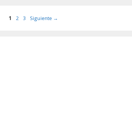
Página
Página
Página
1
2
3
Siguiente
→