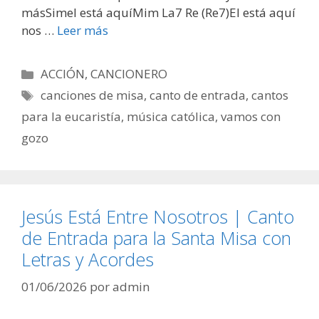
másSimel está aquíMim La7 Re (Re7)El está aquí
nos …
Leer más
Categorías
ACCIÓN
,
CANCIONERO
Etiquetas
canciones de misa
,
canto de entrada
,
cantos
para la eucaristía
,
música católica
,
vamos con
gozo
Jesús Está Entre Nosotros | Canto
de Entrada para la Santa Misa con
Letras y Acordes
01/06/2026
por
admin