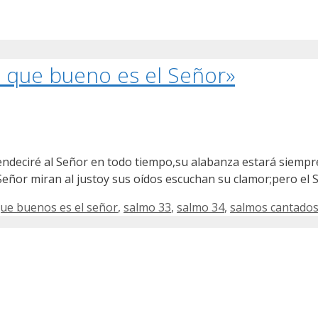
 que bueno es el Señor»
deciré al Señor en todo tiempo,su alabanza estará siempre 
 Señor miran al justoy sus oídos escuchan su clamor;pero el
que buenos es el señor
,
salmo 33
,
salmo 34
,
salmos cantado