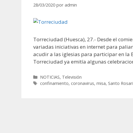
28/03/2020
por
admin
Torreciudad (Huesca), 27.- Desde el comie
variadas iniciativas en internet para palia
acudir a las iglesias para participar en la 
Torreciudad ya emitía algunas celebracion
Categorías
NOTICIAS
,
Televisión
Etiquetas
confinamiento
,
coronavirus
,
misa
,
Santo Rosar