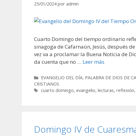
25/01/2024
por
admin
Cuarto Domingo del tiempo ordinario ref
sinagoga de Cafarnaún, Jesús, después de 
vez va a proclamar la Buena Noticia de Di
da cuenta que no …
Leer más
Categorías
EVANGELIO DEL DÍA
,
PALABRA DE DIOS DE 
CRISTIANOS
Etiquetas
cuarto domingo
,
evangelio
,
lecturas
,
reflexión
Domingo IV de Cuaresm