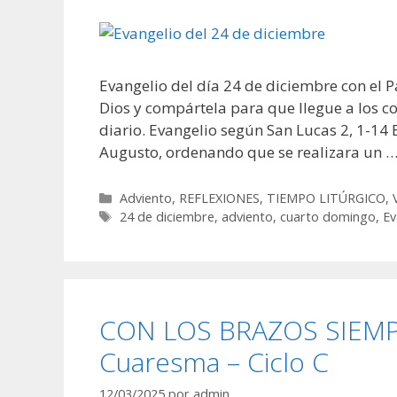
Evangelio del día 24 de diciembre con el P
Dios y compártela para que llegue a los co
diario. Evangelio según San Lucas 2, 1-14
Augusto, ordenando que se realizara un 
Categorías
Adviento
,
REFLEXIONES
,
TIEMPO LITÚRGICO
,
Etiquetas
24 de diciembre
,
adviento
,
cuarto domingo
,
Ev
CON LOS BRAZOS SIEMPR
Cuaresma – Ciclo C
12/03/2025
por
admin