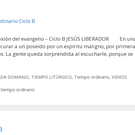
lexión del evangelio – Ciclo B JESÚS LIBERADOR En un
curar a un poseído por un espíritu maligno, por primer
os. La gente queda sorprendida al escucharle, porque se
CADA DOMINGO
,
TIEMPO LITÚRGICO
,
Tiempo ordinario
,
VIDEOS
,
tiempo ordinario
a