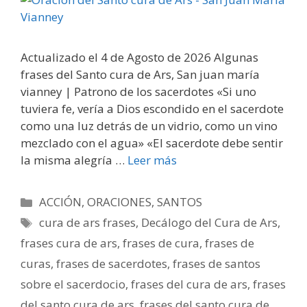
Actualizado el 4 de Agosto de 2026 Algunas
frases del Santo cura de Ars, San juan maría
vianney | Patrono de los sacerdotes «Si uno
tuviera fe, vería a Dios escondido en el sacerdote
como una luz detrás de un vidrio, como un vino
mezclado con el agua» «El sacerdote debe sentir
la misma alegría …
Leer más
Categorías
ACCIÓN
,
ORACIONES
,
SANTOS
Etiquetas
cura de ars frases
,
Decálogo del Cura de Ars
,
frases cura de ars
,
frases de cura
,
frases de
curas
,
frases de sacerdotes
,
frases de santos
sobre el sacerdocio
,
frases del cura de ars
,
frases
del santo cura de ars
,
frases del santo cura de