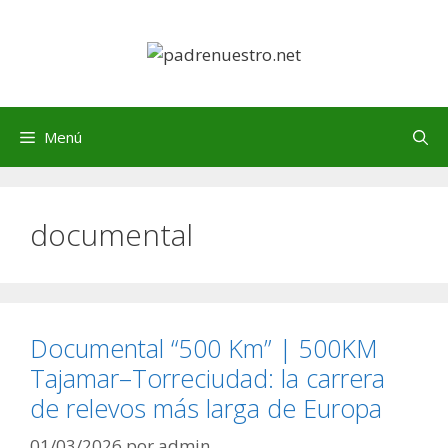
Saltar
al
contenido
Menú
documental
Documental “500 Km” | 500KM
Tajamar–Torreciudad: la carrera
de relevos más larga de Europa
01/03/2026
por
admin