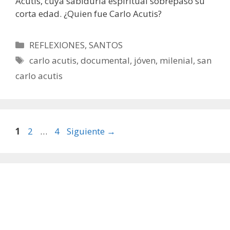
Acutis, cuya sabiduría espiritual sobrepasó su
corta edad. ¿Quien fue Carlo Acutis?
Categorías
REFLEXIONES
,
SANTOS
Etiquetas
carlo acutis
,
documental
,
jóven
,
milenial
,
san
carlo acutis
Página
Página
Página
1
2
…
4
Siguiente
→