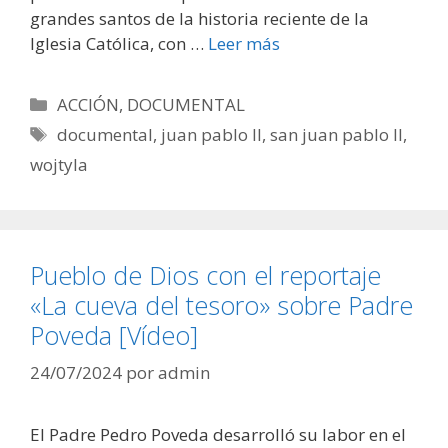
grandes santos de la historia reciente de la
Iglesia Católica, con …
Leer más
Categorías
ACCIÓN
,
DOCUMENTAL
Etiquetas
documental
,
juan pablo II
,
san juan pablo II
,
wojtyla
Pueblo de Dios con el reportaje
«La cueva del tesoro» sobre Padre
Poveda [Vídeo]
24/07/2024
por
admin
El Padre Pedro Poveda desarrolló su labor en el