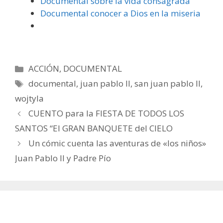
Documental sobre la vida consagrada
Documental conocer a Dios en la miseria
Categorías
ACCIÓN
,
DOCUMENTAL
Etiquetas
documental
,
juan pablo II
,
san juan pablo II
,
wojtyla
CUENTO para la FIESTA DE TODOS LOS
SANTOS “El GRAN BANQUETE del CIELO
Un cómic cuenta las aventuras de «los niños»
Juan Pablo II y Padre Pío