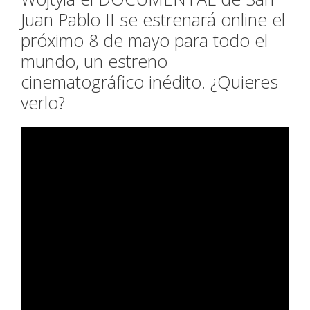
Juan Pablo II se estrenará online el
próximo 8 de mayo para todo el
mundo, un estreno
cinematográfico inédito. ¿Quieres
verlo?