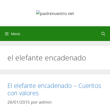
Saltar
al
contenido
Menú
el elefante encadenado
El elefante encadenado – Cuentos
con valores
26/01/2015
por
admin