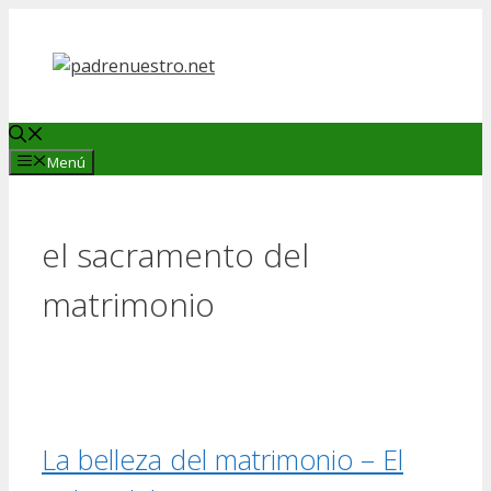
Saltar
al
contenido
Menú
el sacramento del
matrimonio
La belleza del matrimonio – El