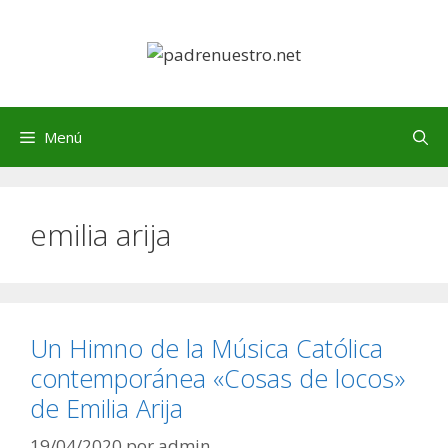
Saltar
al
contenido
Menú
emilia arija
Un Himno de la Música Católica
contemporánea «Cosas de locos»
de Emilia Arija
19/04/2020
por
admin