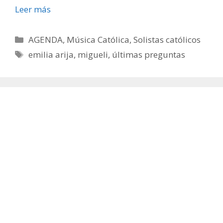
Leer más
Categorías
AGENDA
,
Música Católica
,
Solistas católicos
Etiquetas
emilia arija
,
migueli
,
últimas preguntas